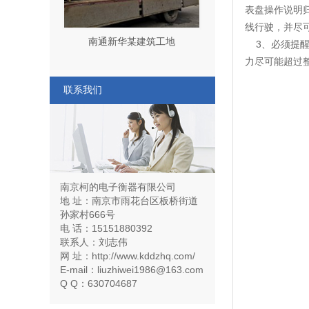
表盘操作说明
线行驶，并尽
南通新华某建筑工地
3、必须提醒
力尽可能超过
联系我们
南京柯的电子衡器有限公司
地 址：南京市雨花台区板桥街道
孙家村666号
电 话：15151880392
联系人：刘志伟
网 址：http://www.kddzhq.com/
E-mail：liuzhiwei1986@163.com
Q Q：630704687